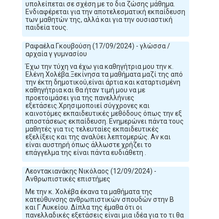
υπολείπεται σε σχέση με το δια ζώσης μάθημα.
Ενδιαφέρεται για την αποτελεσματική εκπαίδευση
των μαθητών της, αλλά και για την ουσιαστική
παιδεία τους.
Ραφαέλα Γκουβούση (17/09/2024) - γλώσσα /
αρχαία γ γυμνασίου
Έχω την τύχη να έχω για καθηγήτρια μου την κ.
Ελένη Χολέβα.Ξεκίνησα τα μαθήματα μαζί της από
την έκτη δημοτικού,είναι άρτια και καταρτισμένη
καθηγήτρια και θα ήταν τιμή μου να με
προετοιμάσει για της πανελλήνιες
εξετάσεις.Χρησιμοποιεί σύγχρονες και
καινοτόμες εκπαιδευτικές μεθόδους όπως την εξ
αποστάσεως εκπαίδευση. Ενημερώνει πάντα τους
μαθητές για τις τελευταίες εκπαιδευτικές
εξελίξεις και της αναλύει λεπτομερώς. Αν και
είναι αυστηρή όπως άλλωστε χρήζει το
επάγγελμα της είναι πάντα ευδιάθετη .
Λεοντακιανάκης Νικόλαος (12/09/2024) -
Ανθρωπιστικές επιστήμες
Με την κ. Χολέβα έκανα τα μαθήματα της
κατεύθυνσης ανθρωπιστικών σπουδών στην Β
και Γ Λυκείου. Δίπλα της έμαθα ότι οι
πανελλαδικές εξετάσεις είναι μια ιδέα για το τι θα