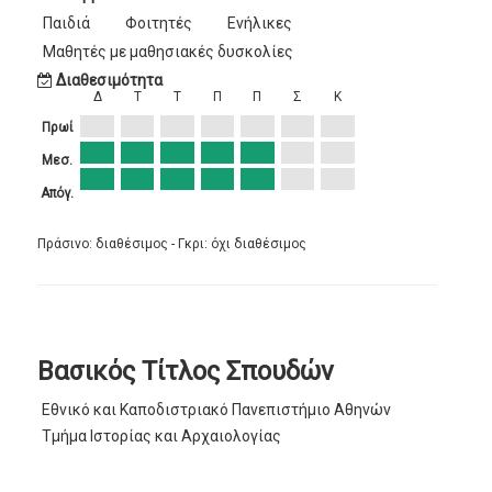
Παιδιά
Φοιτητές
Ενήλικες
Μαθητές με μαθησιακές δυσκολίες
Διαθεσιμότητα
Δ
Τ
Τ
Π
Π
Σ
Κ
Πρωί
Μεσ.
Απόγ.
Πράσινο: διαθέσιμος - Γκρι: όχι διαθέσιμος
Βασικός Τίτλος Σπουδών
Εθνικό και Καποδιστριακό Πανεπιστήμιο Αθηνών
Τμήμα Ιστορίας και Αρχαιολογίας