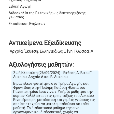
Ειδική Αγωγή
Διδασκαλία της Ελληνικής ως δεύτερης/ξένης
γλώσσας
Εκπαίδευση Ενηλίκων
Αντικείμενα Εξειδίκευσης
Αρχαία, Έκθεση, Ελληνικά ως Ξένη Γλώσσα, Λατινικά, Μ
Αξιολογήσεις μαθητών:
Ζωή Κλαπαύτη (26/09/2024) - Έκθεση Α, Β και Γ’
Λυκείου, Αρχαία Α και Β’ Λυκείου
Είμαι πλέον φοιτήτρια στο Τμήμα Αγωγής και
Φροντίδας στην Πρώιμη Παιδική Ηλικία του
Πανεπιστημίου Ιωαννίνων. Υπήρξα μαθήτρια της
κυρίας Χολέβα και στις τρεις τάξεις του Λυκείου.
Είναι έμπειρη, μεταδοτική και γεμάτη γνώσεις τις
οποίες στοχεύει να μεταλαμπαδεύσει σε κάθε
μαθητή. Το διαδικτυακό μάθημα της είναι
οργανωμένο και διαδραστικό, χωρίς να