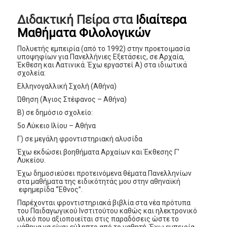
Διδακτική Πείρα στα
Ιδιαίτερα
Μαθήματα Φιλολογικών
Πολυετής εμπειρία (από το 1992) στην προετοιμασία
υποψηφίων για Πανελλήνιες Εξετάσεις, σε Αρχαία,
Έκθεση και Λατινικά. Έχω εργαστεί Α) στα ιδιωτικά
σχολεία:
Ελληνογαλλική Σχολή (Αθήνα)
Ώθηση (Άγιος Στέφανος – Αθήνα)
Β) σε δημόσιο σχολείο:
5ο Λύκειο Ιλίου – Αθήνα
Γ) σε μεγάλη φροντιστηριακή αλυσίδα
Έχω εκδώσει βοηθήματα Αρχαίων και Έκθεσης Γ’
Λυκείου.
Έχω δημοσιεύσει προτεινόμενα θέματα Πανελληνίων
στα μαθήματα της ειδικότητάς μου στην αθηναϊκή
εφημερίδα “Έθνος”.
Παρέχονται φροντιστηριακά βιβλία στα νέα πρότυπα
του Παιδαγωγικού Ινστιτούτου καθώς και ηλεκτρονικό
υλικό που αξιοποιείται στις παραδόσεις ώστε το
μάθημα να είναι εύληπτο από το μαθητή. Έχω εμπειρία