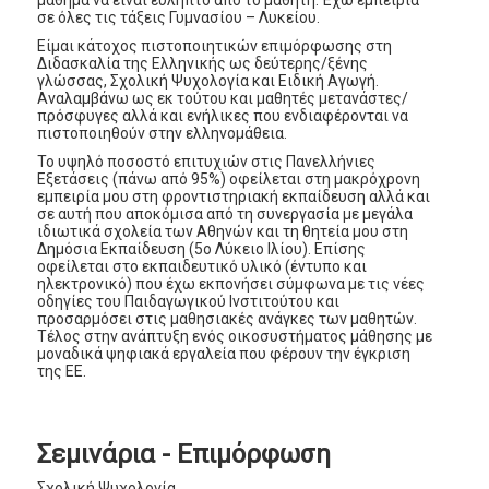
σε όλες τις τάξεις Γυμνασίου – Λυκείου.
Είμαι κάτοχος πιστοποιητικών επιμόρφωσης στη
Διδασκαλία της Ελληνικής ως δεύτερης/ξένης
γλώσσας, Σχολική Ψυχολογία και Ειδική Αγωγή.
Αναλαμβάνω ως εκ τούτου και μαθητές μετανάστες/
πρόσφυγες αλλά και ενήλικες που ενδιαφέρονται να
πιστοποιηθούν στην ελληνομάθεια.
Το υψηλό ποσοστό επιτυχιών στις Πανελλήνιες
Εξετάσεις (πάνω από 95%) οφείλεται στη μακρόχρονη
εμπειρία μου στη φροντιστηριακή εκπαίδευση αλλά και
σε αυτή που αποκόμισα από τη συνεργασία με μεγάλα
ιδιωτικά σχολεία των Αθηνών και τη θητεία μου στη
Δημόσια Εκπαίδευση (5ο Λύκειο Ιλίου). Επίσης
οφείλεται στο εκπαιδευτικό υλικό (έντυπο και
ηλεκτρονικό) που έχω εκπονήσει σύμφωνα με τις νέες
οδηγίες του Παιδαγωγικού Ινστιτούτου και
προσαρμόσει στις μαθησιακές ανάγκες των μαθητών.
Τέλος στην ανάπτυξη ενός οικοσυστήματος μάθησης με
μοναδικά ψηφιακά εργαλεία που φέρουν την έγκριση
της ΕΕ.
Σεμινάρια - Επιμόρφωση
Σχολική Ψυχολογία