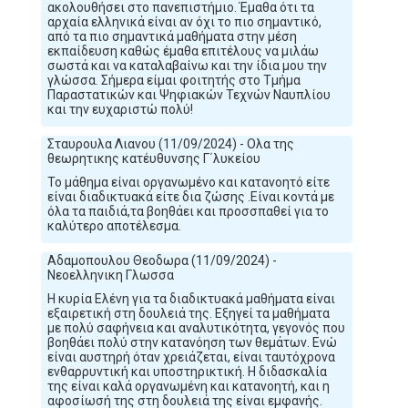
ακολουθήσει στο πανεπιστήμιο. Έμαθα ότι τα
αρχαία ελληνικά είναι αν όχι το πιο σημαντικό,
από τα πιο σημαντικά μαθήματα στην μέση
εκπαίδευση καθώς έμαθα επιτέλους να μιλάω
σωστά και να καταλαβαίνω και την ίδια μου την
γλώσσα. Σήμερα είμαι φοιτητής στο Τμήμα
Παραστατικών και Ψηφιακών Τεχνών Ναυπλίου
και την ευχαριστώ πολύ!
Σταυρουλα Λιανου (11/09/2024) - Ολα της
θεωρητικης κατέυθυνσης Γ΄λυκείου
Το μάθημα είναι οργανωμένο και κατανοητό είτε
είναι διαδικτυακά είτε δια ζώσης .Είναι κοντά με
όλα τα παιδιά,τα βοηθάει και προσσπαθεί για το
καλύτερο αποτέλεσμα.
Αδαμοπουλου Θεοδωρα (11/09/2024) -
Νεοελληνικη Γλωσσα
Η κυρία Ελένη για τα διαδικτυακά μαθήματα είναι
εξαιρετική στη δουλειά της. Εξηγεί τα μαθήματα
με πολύ σαφήνεια και αναλυτικότητα, γεγονός που
βοηθάει πολύ στην κατανόηση των θεμάτων. Ενώ
είναι αυστηρή όταν χρειάζεται, είναι ταυτόχρονα
ενθαρρυντική και υποστηρικτική. Η διδασκαλία
της είναι καλά οργανωμένη και κατανοητή, και η
αφοσίωσή της στη δουλειά της είναι εμφανής.