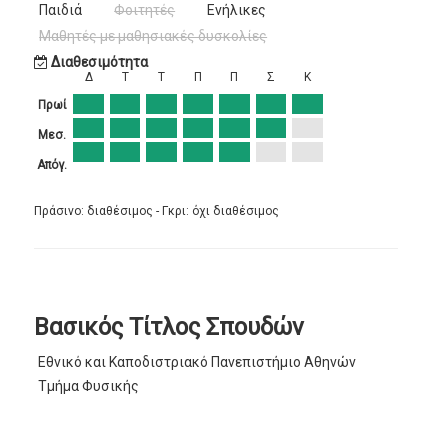
Παιδιά
Φοιτητές
Ενήλικες
Μαθητές με μαθησιακές δυσκολίες
Διαθεσιμότητα
Δ
Τ
Τ
Π
Π
Σ
Κ
Πρωί
Μεσ.
Απόγ.
Πράσινο: διαθέσιμος - Γκρι: όχι διαθέσιμος
Βασικός Τίτλος Σπουδών
Εθνικό και Καποδιστριακό Πανεπιστήμιο Αθηνών
Τμήμα Φυσικής