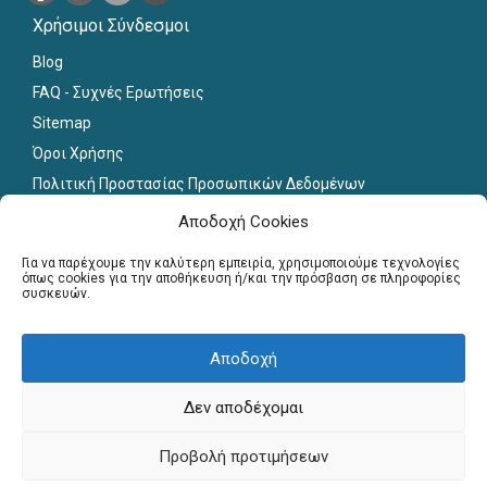
Χρήσιμοι Σύνδεσμοι
Blog
FAQ - Συχνές Ερωτήσεις
Sitemap
Όροι Χρήσης
Πολιτική Προστασίας Προσωπικών Δεδομένων
Εκπαιδευτικό Υλικό
Αποδοχή Cookies
Για εκπαιδευτικούς
Για να παρέχουμε την καλύτερη εμπειρία, χρησιμοποιούμε τεχνολογίες
όπως cookies για την αποθήκευση ή/και την πρόσβαση σε πληροφορίες
συσκευών.
Εγγραφή
Σύνδεση Μελών
Αποδοχή
Σεμινάρια
Γραφείο Διασύνδεσης
Δεν αποδέχομαι
Copyright © Πανελλήνιο Δίκτυο Καθηγητών, 2013-2026. All
Προβολή προτιμήσεων
Rights Reserved. Website by
webnest.gr