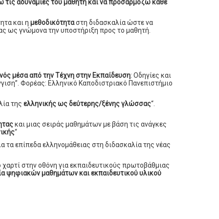
ω τις αδυναμίες του μαθητή και να προσαρμόζω κάθε
τητα και η
μεθοδικότητα
στη διδασκαλία ώστε να
τας ως γνώμονα την υποστήριξη προς το μαθητή.
ονός μέσα από την Τέχνη στην Εκπαίδευση
: Οδηγίες και
γγιση”. Φορέας: Ελληνικό Καποδιστριακό Πανεπιστήμιο
λία της
ελληνικής ως δεύτερης/ξένης γλώσσας
“.
ητας
και μιας σειράς μαθημάτων με βάση τις ανάγκες
νικής
“
λα τα επίπεδα ελληνομάθειας στη διδασκαλία της νέας
το χαρτί στην οθόνη για εκπαιδευτικούς πρωτοβάθμιας
ία ψηφιακών μαθημάτων και εκπαιδευτικού υλικού