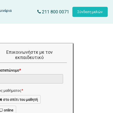
μινάρια
211 800 0071
Σύνδεση μελών
Επικοινωνήστε με τον
εκπαιδευτικό
ματεπώνυμο
*
ς μαθήματος
*
στο σπίτι του μαθητή
online