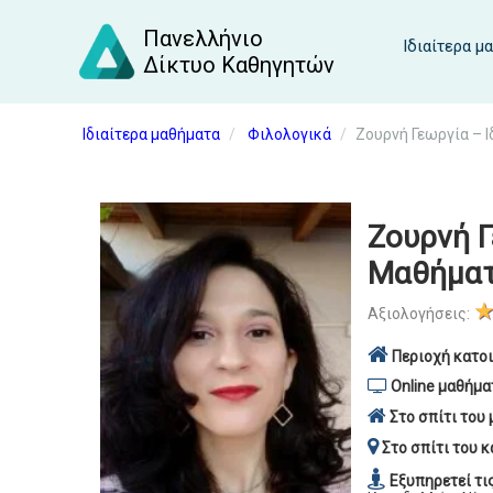
Πανελλήνιο
Ιδιαίτερα μ
Δίκτυο Καθηγητών
Ιδιαίτερα μαθήματα
Φιλολογικά
Ζουρνή Γεωργία – 
Ζουρνή Γ
Μαθήματ
Αξιολογήσεις:
Περιοχή κατοι
Online μαθήμα
Στο σπίτι του 
Στο σπίτι του κ
Εξυπηρετεί τι