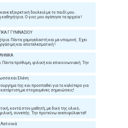
ανε εξαιρετική δουλειά με το παιδί μου .
αθηγήτρια. Ο γιος μου αγάπησε τα αρχαία !
ΓΙΚΑ Γ ΓΥΜΝΑΣΙΟΥ
ήτρια. Πάντα χαμογελαστή και με υπομονή . Έχει
εργάσιμη και αποτελεσματική !
ΛΛΗΝΙΚΑ
 Πάντα πρόθυμη, φιλική και επικοινωνιακή. Την
ωσσα και Ελένη
τουργημα της και προσπαθεί για το καλύτερο για
η κατάρτιση,με στοχευμένες σημειώσεις!
ική, κοντά στον μαθητή, με δικό της υλικό,
φιλική, συνεπής. Την προτείνω ανεπιφύλακτα!!
 Λατινικά