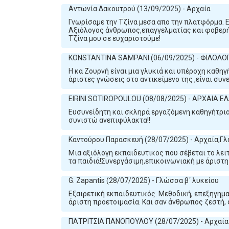
Αντωνία Δακουτρού (13/09/2025) - Αρχαία
Γνωρίσαμε την Τζίνα μεσα απο την πλατφόρμα. Εκ
Αξιόλογος άνθρωπος,επαγγελματίας και φοβερή κ
Τζίνα μου σε ευχαριστούμε!
KONSTANTINA SAMPANI (06/09/2025) - ΦΙΛΟΛΟ
Η κα Ζουρνή είναι μια γλυκιά και υπέροχη καθηγ
άριστες γνώσεις στο αντικείμενο της ,είναι συν
EIRINI SOTIROPOULOU (08/08/2025) - ΑΡΧΑΙΑ Ε
Ευσυνείδητη και σκληρά εργαζόμενη καθηγήτρια.
συνιστώ ανεπιφύλακτα!!
Καντούρου Παρασκευή (28/07/2025) - Αρχαία,Γλ
Μια αξιόλογη εκπαιδευτικος που σέβεται το λει
τα παιδιά!Συνεργάσιμη,επικοινωνιακή με άριστ
G. Zapantis (28/07/2025) - Γλώσσα β´ λυκείου
Εξαιρετική εκπαιδευτικός. Μεθοδική, επεξηγηματ
άριστη προετοιμασία. Και σαν άνθρωπος ζεστή, 
ΠΑΤΡΙΤΣΙΑ ΠΑΝΟΠΟΥΛΟΥ (28/07/2025) - Αρχαία