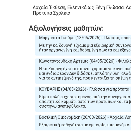
Αρχαία, Έκθεση, Ελληνικά ως Ξένη Γλώσσα, Λα
Πρότυπα Σχολεία
Αξιολογήσεις μαθητών:
Μαργαρίτα Γκούμα (13/05/2026) - Γλώσσα, προε
Με την κα Ζουρνή είχαμε μια εξαιρερική συνεργα
ήταν οργανωνένη και δοδημένη σωστά και εξηγού
Κωνσταντουδακη Αρτεμις (04/05/2026) - Φιλολο
Η κα Ζουρνη έχει το σπάνιο χάρισμα να κάνει ακ
και ενδιαφέρον!Δεν διδάσκει απλά την ύλη, αλλά
για το αντικείμενό της, που κεντρίζει τη σκέψη 
ΚΟΥΒΑΡΗΣ (04/05/2026) - Γλώσσα για πρότυπα
Είμαι πολύ ευχαριστημένος από την συνεργασία 
απαιτητικό κομμάτι αυτό των προτύπων και τα β
συστήνω ανεπιφύλακτα.
Βασιλική Οικονομάκη (26/03/2026) - Αρχαία, Λα
Εξαιρετική καθηγήτρια με εμπειρία, υπομονή και