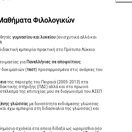
 Μαθήματα Φιλολογικών
αθητές
γυμνασίου και λυκείου
(ενισχυτικά αλλά και
α.
διδακτική εμπειρία-πρακτική στο Πρότυπο Λύκειο
τοιμασίας για
Πανελλήνιες σε αποφοίτους
.
 δοκιμασιών (
τεστ
) προσαρμοσμένα στις ανάγκες του
κεια
της περιοχής του Πειραιά (2005-2013) στα
δακτικής στήριξης (ΠΔΣ) αλλά και στο πρωινό
οτέλεσμα της επιτυχίας μου σε διαγωνισμό του ΑΣΕΠ
ξένης γλώσσας
με δυνατότητα ενδιάμεσης γλώσσας
κά και έχω εμπειρία στη διδασκαλία της γλώσσας) και
 δημόσια σχολεία στα οποία δίδαξα ως ωρομίσθια όσο