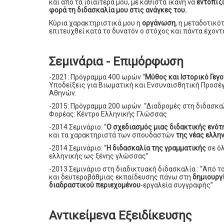
και από τα ιδιαίτερά μου, με καθιστά ικανή να
εντοπίζ
φορά τη διδασκαλία μου στις ανάγκες του.
Κύρια χαρακτηριστικά μου η
οργάνωση
, η μεταδοτικό
επιτευχθεί κατά το δυνατόν ο στόχος και πάντα έχον
Σεμινάρια - Επιμόρφωση
-2021: Πρόγραμμα 400 ωρών “
Μύθος και Ιστορικό Γεγ
Υποδείξεις για Βιωματική και Ενσυναισθητική Προσέ
Αθηνών.
-2015: Πρόγραμμα 200 ωρών “Διαδρομές στη διδασκα
Φορέας: Κέντρο Ελληνικής Γλώσσας
-2014 Σεμινάριο: “
Ο σχεδιασμός μιας διδακτικής ενότ
και τα χαρακτηριστά των σπουδαστών
της νέας ελλη
-2014 Σεμινάριο: “
Η διδασκαλία της γραμματικής
σε ό
ελληνικής ως ξένης γλώσσας”
-2013 Σεμινάριο στη διαδικτυακή διδασκαλία : “Από 
και δευτεροβάθμιας εκπαίδευσης πάνω στη
δημιουργ
διαδραστικού περιεχομένου
-εργαλεία συγγραφής”
Αντικείμενα Εξειδίκευσης