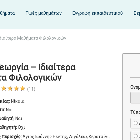
αθήματα
Τιμές μαθημάτων
Εγγραφή εκπαιδευτικού
Σε
Ιδιαίτερα Μαθήματα Φιλολογικών
εωργία – Ιδιαίτερα
α Φιλολογικών
★★★★★
Ονο
(11)
κίας:
Νίκαια
τα:
Ναι
Τύπο
μαθητή:
Ναι
αθηγητή:
Όχι
ς περιοχές:
Άγιος Ιωάννης Ρέντης, Αιγάλεω, Κερατσίνι,