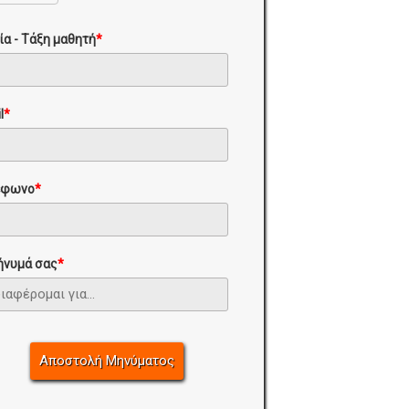
ία - Τάξη μαθητή
*
l
*
έφωνο
*
ήνυμά σας
*