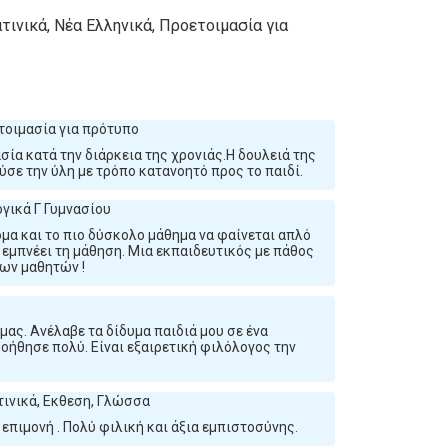
τινικά, Νέα Ελληνικά, Προετοιμασία για
τοιμασία για πρότυπο
σία κατά την διάρκεια της χρονιάς.Η δουλειά της
σε την ύλη με τρόπο κατανοητό προς το παιδί.
γικά Γ Γυμνασίου
όμα και το πιο δύσκολο μάθημα να φαίνεται απλό
 εμπνέει τη μάθηση. Μια εκπαιδευτικός με πάθος
των μαθητών !
μας. Ανέλαβε τα δίδυμα παιδιά μου σε ένα
οήθησε πολύ. Είναι εξαιρετική φιλόλογος την
τινικά, Εκθεση, Γλώσσα
 επιμονή . Πολύ φιλική και άξια εμπιστοσύνης.