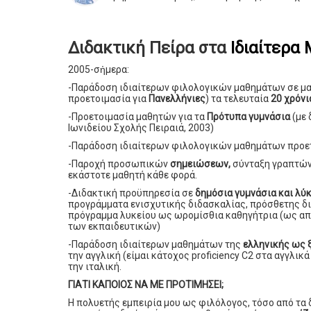
Διδακτική Πείρα στα
Ιδιαίτερα
2005-σἠμερα:
-Παράδοση ιδιαίτερων φιλολογικών μαθημάτων σε μ
προετοιμασία για
Πανελλήνιες
) τα τελευταία
20 χρόνι
-Προετοιμασία μαθητών για τα
Πρότυπα γυμνάσια
(με 
Ιωνιδείου Σχολής Πειραιά, 2003)
-Παράδοση ιδιαίτερων φιλολογικών μαθημάτων προε
-Παροχή προσωπικών
σημειώσεων,
σύνταξη γραπτών
εκάστοτε μαθητή κάθε φορά.
-Διδακτική προϋπηρεσία σε
δημόσια γυμνάσια και λύ
προγράμματα ενισχυτικής διδασκαλίας, πρόσθετης δι
πρόγραμμα λυκείου ως ωρομίσθια καθηγήτρια (ως απ
των εκπαιδευτικών)
-Παράδοση ιδιαίτερων μαθημάτων της
ελληνικής ως 
την αγγλική (είμαι κάτοχος proficiency C2 στα αγγλι
την ιταλική.
ΓΙΑΤΙ ΚΑΠΟΙΟΣ ΝΑ ΜΕ ΠΡΟΤΙΜΗΣΕΙ;
Η πολυετής εμπειρία μου ως φιλόλογος, τόσο από τα