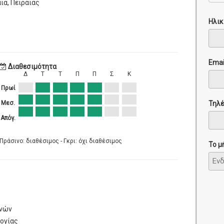
ια, Πειραιάς
Ηλικ
Emai
Διαθεσιμότητα
Δ
Τ
Τ
Π
Π
Σ
Κ
Πρωί
Τηλ
Μεσ.
Απόγ.
Πράσινο: διαθέσιμος - Γκρι: όχι διαθέσιμος
Το μ
ηνών
ογίας