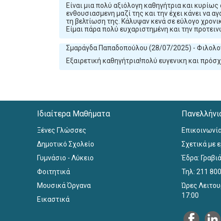
Είναι μια πολύ αξιόλογη καθηγήτρια και κυρίως
ενθουσιασμενη μαζί της και την έχει κάνει να α
τη βελτίωση της. Κάλυψαν κενά σε εύλογο χρον
Είμαι πάρα πολύ ευχαριστημένη και την προτει
Σμαράγδα Παπαδοπούλου (28/07/2025) - Φιλολο
Εξαιρετική καθηγήτρια!πολύ ευγενικη και πρόσχ
Ιδιαίτερα Μαθήματα
Πανελλήνι
Ξένες Γλώσσες
Επικοινωνί
Δημοτικό Σχολείο
Σχετικά με 
Γυμνάσιο - Λύκειο
Έδρα: Γραβιά
Φοιτητικά
Τηλ: 211 80
Μουσικά Όργανα
Ώρες Λειτου
17:00
Εικαστικά