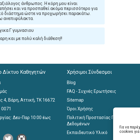
 αξιόλογος άνθρωπος. Η κόρη μου είναι
γαπήσει και να προσπαθεί ακόμα περισσότερο για
ικό διάστημα ώστε να προχωρήσει παρακάτω.
νω ανεπιφύλακτα.
γικα Γ γυμνασιου
αρη και με πολύ καλή διάθεση!!
ο Δίκτυο Καθηγητών
Χρήσιμοι Σύνδεσμοι
α
Blog
εμάς
FAQ - Συχνές Ερωτήσεις
ς 4, Βάρη, Αττική, ΤΚ 16672
Sitemap
0 0071
Όροι Χρήσης
ργίας: Δευ-Παρ 10:00 έως
Πολιτική Προστασίας Προσωπικών
Δεδομένων
Για να παρ
cookies γι
Εκπαιδευτικό Υλικό