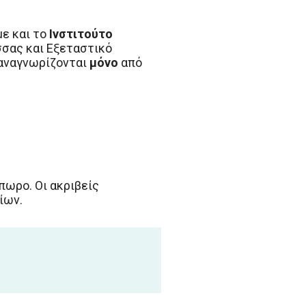
με και το
Ινστιτούτο
σσας και Εξεταστικό
αναγνωρίζονται
μόνο
από
πωρο. Οι ακριβείς
ίων.