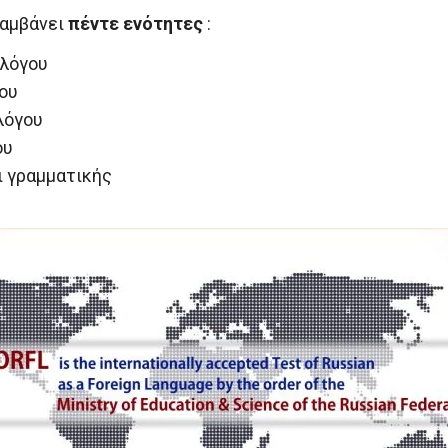
λαμβάνει
πέντε ενότητες
:
 λόγου
ου
λόγου
ου
ι γραμματικής