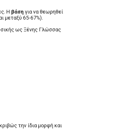
ες. Η
βάση
για να θεωρηθεί
ι μεταξύ 65-67%).
Ρωσικής ως Ξένης Γλώσσας
ριβώς την ίδια μορφή και