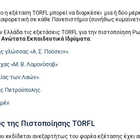
ο η εξέταση TORFL μπορεί να διαρκέσει μια ή δύο μέρ
διαφορετική σε κάθε Πανεπιστήμιο (συνήθως κυμαίνετα
ην Ελλάδα τις εξετάσεις TORFL για την πιστοποίηση 
 Ανώτατα Εκπαιδευτικά Ιδρύματα
:
ς γλώσσας «Α. Σ. Πούσκιν».
χας «Μ. Β. Λομονόσοβ»
λίας των Λαών».
ας Πετρούπολης.
υμέν
ύς της Πιστοποίησης TORFL
υ εκδίδεται ανεξαρτήτως του φορέα εξέτασης έχει ακ