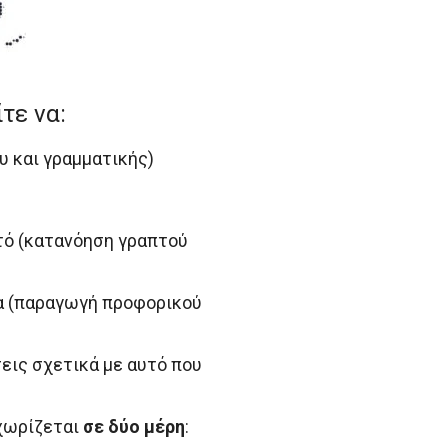
τε να:
υ και γραμματικής)
υτό (κατανόηση γραπτού
μα (παραγωγή προφορικού
σεις σχετικά με αυτό που
 χωρίζεται
σε δύο μέρη
: