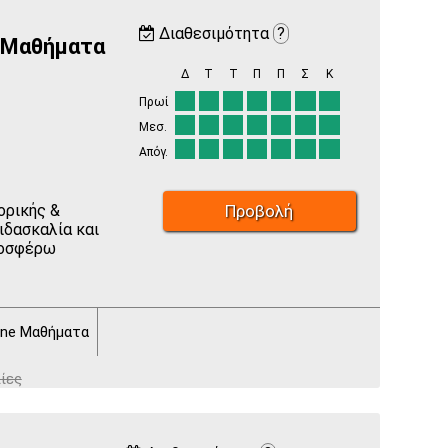
Διαθεσιμότητα
?
 Μαθήματα
Δ
Τ
Τ
Π
Π
Σ
Κ
Πρωί
Μεσ.
Απόγ.
Προβολή
ορικής &
ιδασκαλία και
ροσφέρω
ine Μαθήματα
ίες