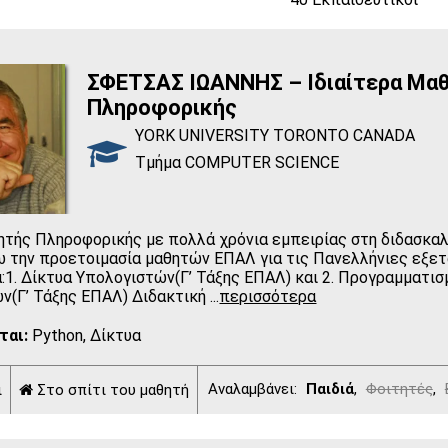
Επίλεξε περιοχή
ΣΦΕΤΣΑΣ ΙΩΑΝΝΗΣ – Ιδιαίτερα Μα
Πληροφορικής
YORK UNIVERSITY TORONTO CANADA
Τμήμα COMPUTER SCIENCE
γητής Πληροφορικής με πολλά χρόνια εμπειρίας στη διδασκαλ
 την προετοιμασία μαθητών ΕΠΑΛ για τις Πανελλήνιες εξετ
:1. Δίκτυα Υπολογιστών(Γ’ Τάξης ΕΠΑΛ) και 2. Προγραμματισ
ν(Γ’ Τάξης ΕΠΑΛ) Διδακτική
...
περισσότερα
ται:
Python, Δίκτυα
Αναλαμβάνει:
Παιδιά
,
Φοιτητές
,
ι
Στο σπίτι του μαθητή