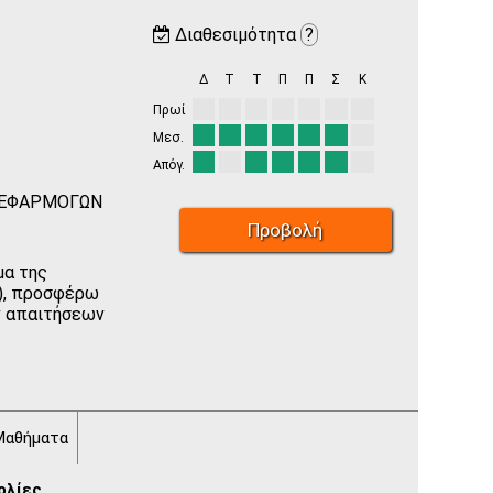
Διαθεσιμότητα
?
Δ
Τ
Τ
Π
Π
Σ
Κ
Πρωί
Μεσ.
Απόγ.
 ΕΦΑΡΜΟΓΩΝ
Προβολή
μα της
), προσφέρω
ων απαιτήσεων
Μαθήματα
ολίες