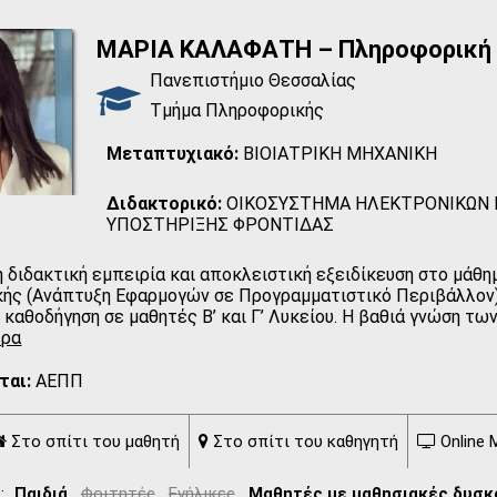
ΜΑΡΙΑ ΚΑΛΑΦΑΤΗ – Πληροφορική
Πανεπιστήμιο Θεσσαλίας
Τμήμα Πληροφορικής
Μεταπτυχιακό:
ΒΙΟΙΑΤΡΙΚΗ ΜΗΧΑΝΙΚΗ
Διδακτορικό:
ΟΙΚΟΣΥΣΤΗΜΑ ΗΛΕΚΤΡΟΝΙΚΩΝ
ΥΠΟΣΤΗΡΙΞΗΣ ΦΡΟΝΤΙΔΑΣ
 διδακτική εμπειρία και αποκλειστική εξειδίκευση στο μάθη
ής (Ανάπτυξη Εφαρμογών σε Προγραμματιστικό Περιβάλλον
 καθοδήγηση σε μαθητές Β’ και Γ’ Λυκείου. Η βαθιά γνώση τ
ερα
ται:
ΑΕΠΠ
Στο σπίτι του μαθητή
Στο σπίτι του καθηγητή
Online 
:
Παιδιά
,
Φοιτητές
,
Ενήλικες
,
Μαθητές με μαθησιακές δυσκ