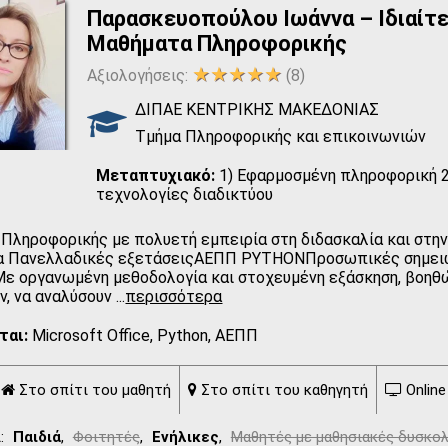
Παρασκευοπούλου Ιωάννα – Ιδιαίτ
Μαθήματα Πληροφορικής
★★★★★
Αξιολογήσεις:
(8)
ΔΙΠΑΕ ΚΕΝΤΡΙΚΗΣ ΜΑΚΕΔΟΝΙΑΣ
Τμήμα Πληροφορικής και επικοινωνιών
Μεταπτυχιακό:
1) Εφαρμοσμένη πληροφορική 2
τεχνολογίες διαδικτύου
 Πληροφορικής με πολυετή εμπειρία στη διδασκαλία και στη
α Πανελλαδικές εξετάσειςΑΕΠΠ PYTHONΠροσωπικές σημειώσ
ε οργανωμένη μεθοδολογία και στοχευμένη εξάσκηση, βοηθ
ν, να αναλύσουν
...
περισσότερα
ται:
Microsoft Office, Python, ΑΕΠΠ
Στο σπίτι του μαθητή
Στο σπίτι του καθηγητή
Onlin
:
Παιδιά
,
Φοιτητές
,
Ενήλικες
,
Μαθητές με μαθησιακές δυσκολ