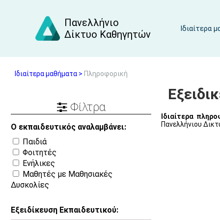
Πανελλήνιο
Ιδιαίτερα 
Δίκτυο Καθηγητών
Ιδιαίτερα μαθήματα >
Πληροφορική
Εξειδι
Φίλτρα
Ιδιαίτερα πληρο
Πανελλήνιου Δικτύ
Ο εκπαιδευτικός αναλαμβάνει:
τους υπόβαθρο. Ο
Προσόντων για την ψυχική και σωματική υγεία 
Παιδιά
Office 365, Λειτο
Φοιτητές
Ενήλικες
Μαθητές με Μαθησιακές
Δυσκολίες
Εξειδίκευση Εκπαιδευτικού: