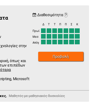
Διαθεσιμότητα
?
ατα
Δ
Τ
Τ
Π
Π
Σ
Κ
Πρωί
ν
Μεσ.
Απόγ.
χνολογίες στην
Προβολή
ρική, όπως και
ν των επιπέδων
σότερα
ripting, Microsoft
ικες
,
Μαθητές με μαθησιακές δυσκολίες