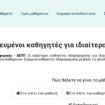
μαθήματα
Τιμές μαθημάτων
Εγγραφή εκπαιδευτικού
κευμένοι καθηγητές για ιδιαίτε
φορικής - ΑΕΠΠ
. Οι καλύτεροι καθηγητές πληροφορικής για ιδια
ου Καθηγητών. Σύγκρινε καθηγητές πληροφορικής με βάση τις εξειδι
ι καθηγητές μας είναι πτυχιούχοι Τμήματος Πληροφορικής και διαθ
τους. Διδάσκονται: Γλώσσες Προγραμματισμού, ΑΕΠΠ, πανεπιστημιακά μαθήματα για φοιτητές,
υργικά Συστήματα, Δίκτυα, Εφαρμογές κ.α.
Πώς θέλετε να γίνει το μά
Στο σπίτι του μαθητή
Στο σπίτι του καθηγ
40 Εκπαιδευτικοί