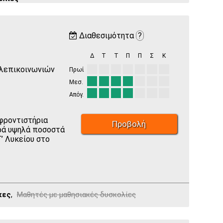
Διαθεσιμότητα
?
Δ
Τ
Τ
Π
Π
Σ
Κ
ηλεπικοινωνιών
Πρωί
Μεσ.
Απόγ.
 φροντιστήρια
Προβολή
ρά υψηλά ποσοστά
’ Λυκείου στο
κες
,
Μαθητές με μαθησιακές δυσκολίες