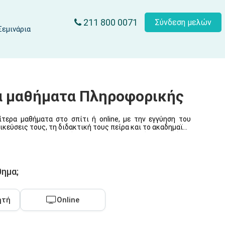
211 800 0071
Σύνδεση μελών
Σεμινάρια
ρα μαθήματα Πληροφορικής
ίτερα μαθήματα στο σπίτι ή online, με την εγγύηση του
κεύσεις τους, τη διδακτική τους πείρα και το ακαδημαϊκό
έτουν πιστοποίηση από τον Εθνικό Οργανισμό Πιστοποίηση
θημα;
ητή
Online