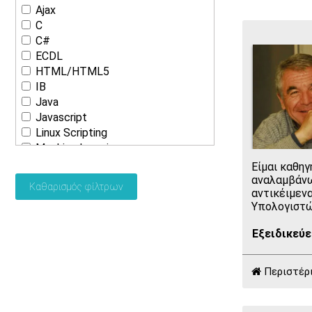
Ajax
C
C#
ECDL
HTML/HTML5
IB
Java
Javascript
Linux Scripting
Machine Learning
MATLAB
Είμαι καθη
Microsoft Office
αναλαμβάνω
Καθαρισμός φίλτρων
αντικέιμενα
PHP
Υπολογιστώ
Python
R
Εξειδικεύε
SQL
VueJS
Wordpress
Περιστέρ
ΑΕΠΠ
Δίκτυα