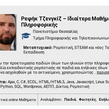
Ρεφήκ Τζενγκίζ – Ιδιαίτερα Μαθήμ
Πληροφορικής
Πανεπιστήμιο Θεσσαλίας
Τμήμα Πληροφορικής και Τηλεπικοινωνιω
Μεταπτυχιακό:
Ρομποτική, STEAM και νέες Τε
Εκπαίδευση
 την προετοιμασία παιδιών όλων των ηλικιών στην πληροφο
αλία εκπαιδευτικής ρομποτικής σε παιδιά και ενήλικες όλω
 να ασχοληθούν με το αντικείμενο, χρησιμοποιώντας
...
περισ
ται:
Ajax, C, C#, ECDL, HTML/HTML5, Java, Javascript, Linux Sc
, Python, SQL, Wordpress, ΑΕΠΠ, Δίκτυα, Ρομποτική
Αναλαμβάνει:
Παιδιά
,
Φοιτητές
,
Ενήλ
ικά online Μαθήματα