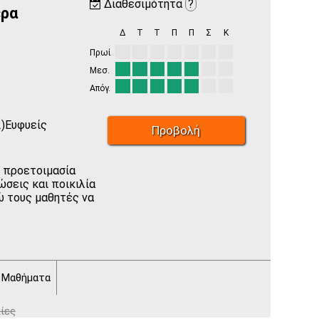
Διαθεσιμότητα
?
ερα
Δ
Τ
Τ
Π
Π
Σ
Κ
Πρωί
Μεσ.
Απόγ.
)Ευφυείς
Προβολή
ν προετοιμασία
εις και ποικιλία
ώ τους μαθητές να
e Μαθήματα
ίες