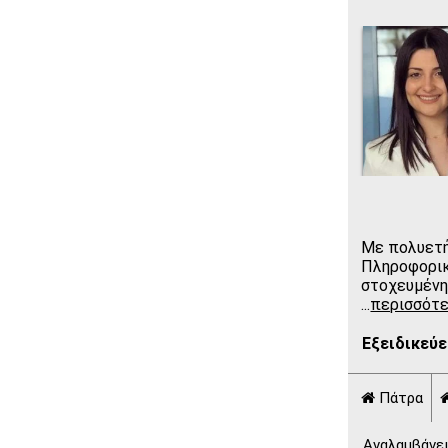
Δομές Δεδομένων
Ρομποτική
Συστήματα Γεωγραφικών
Πληροφοριών GIS
Με πολυετή
Πληροφορικ
στοχευμένη
...
περισσότ
Εξειδικεύε
Πάτρα
Αναλαμβάνει