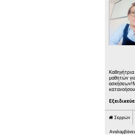
Καθηγήτρια
μαθητών γι
ασκήσεων!Μ
κατανοήσου
Εξειδικεύε
Σερρών
Αναλαμβάνει