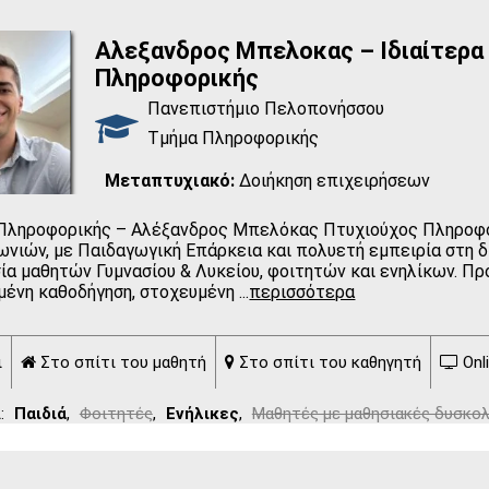
Αλεξανδρος Μπελοκας – Ιδιαίτερα
Πληροφορικής
Πανεπιστήμιο Πελοπονήσσου
Τμήμα Πληροφορικής
Μεταπτυχιακό:
Δοιήκηση επιχειρήσεων
Πληροφορικής – Αλέξανδρος Μπελόκας Πτυχιούχος Πληροφ
ωνιών, με Παιδαγωγική Επάρκεια και πολυετή εμπειρία στη δ
ία μαθητών Γυμνασίου & Λυκείου, φοιτητών και ενηλίκων. Π
μένη καθοδήγηση, στοχευμένη
...
περισσότερα
ι
Στο σπίτι του μαθητή
Στο σπίτι του καθηγητή
Onl
:
Παιδιά
,
Φοιτητές
,
Ενήλικες
,
Μαθητές με μαθησιακές δυσκολ