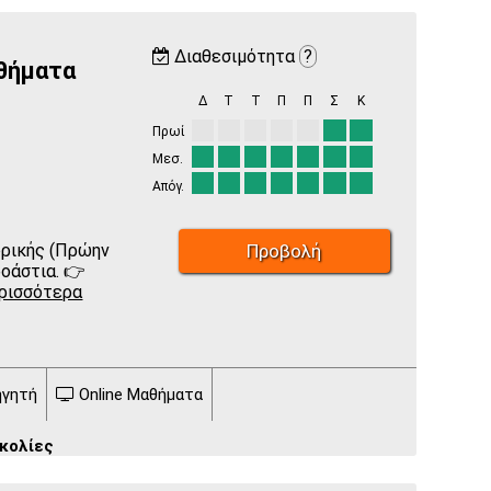
Διαθεσιμότητα
?
αθήματα
Δ
Τ
Τ
Π
Π
Σ
Κ
Πρωί
Μεσ.
Απόγ.
Προβολή
ορικής (Πρώην
οάστια. 👉
ρισσότερα
ηγητή
Online Μαθήματα
κολίες