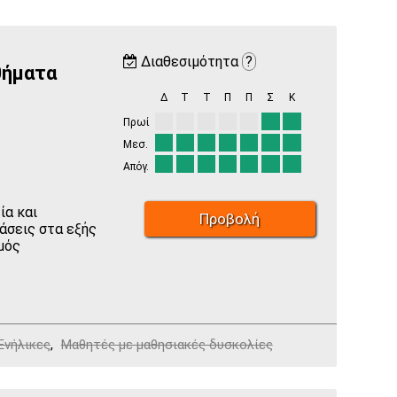
Διαθεσιμότητα
?
θήματα
Δ
Τ
Τ
Π
Π
Σ
Κ
Πρωί
Μεσ.
Απόγ.
ία και
Προβολή
άσεις στα εξής
μός
Ενήλικες
,
Μαθητές με μαθησιακές δυσκολίες