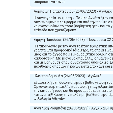
μπορουσα να κάνω!
Λαμπρινη Παπαστεργίου (26/06/2023) - Αγγλικα
Η συνεργασία μου με τη κ. Τσωλη Αννέτα ήταν κ
συγκεκριμένη πλατφόρμα και από την πρώτη στι
να αναγνωρίσω το ποσό βοηθητική ήταν και το 
επίπεδο που χρειαζόμουν.
Ειρήνη Παπαδάκη (26/06/2023) - Προφορικά C2
Η επικοινωνία με την Αννέτα ήταν εξαιρετική απ
γραπτά. Στα προφορικά ιδιαίτερα, τα οποία είνα
μιας και το άγχος παίζει καθοριστικό ρόλο, η στ
καθοριστική. Με έκανε να αποβάλλω σημαντικό μ
και με βοηθούσε όπου συναντούσα δυσκολίες. Εί
περιθώριο αποριών ή κενών μετά από κάθε sessi
Ηλέκτρα Δημουλά (26/06/2023) - Αγγλικά
Εξαιρετική στη δουλειά της, με βαθιά γνώση του
Οργανωτική, επιμελής και σωστή επαγγελματίας!
την επίδοσή τους και θα προσαρμόσει με τέτοιο 
κατανοητή!! Χάρις την πολύτιμη βοήθειά της, π
Φιλολογία Αθηνών!!
Αγγελική Ρουμπάνη (26/06/2023) - Αγγλικά Β Γυ