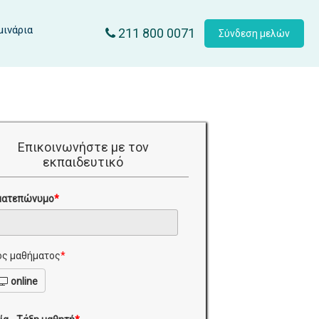
μινάρια
211 800 0071
Σύνδεση μελών
Επικοινωνήστε με τον
εκπαιδευτικό
ματεπώνυμο
*
ς μαθήματος
*
online