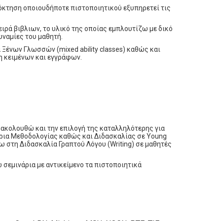
κτηση οποιουδήποτε πιστοποιητικού εξυπηρετεί τις
ειρά βιβλιων, το υλικό της οποίας εμπλουτίζω με δικό
υναμίες του μαθητή.
 Ξένων Γλωσσών (mixed ability classes) καθώς και
ση κειμένων και εγγράφων.
ακολουθώ και την επιλογή της καταλληλότερης για
ρια Μεθοδολογίας καθώς και Διδασκαλίας σε Young
 στη Διδασκαλία Γραπτού Λόγου (Writing) σε μαθητές
 σεμινάρια με αντικείμενο τα πιστοποιητικά