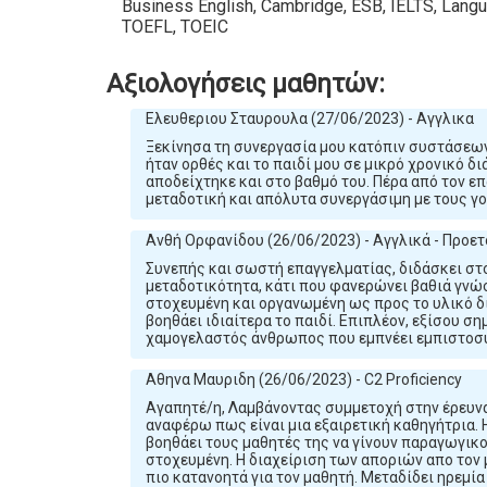
Business English, Cambridge, ESB, IELTS, Langu
TOEFL, TOEIC
Αξιολογήσεις μαθητών:
Ελευθεριου Σταυρουλα (27/06/2023) - Αγγλικα
Ξεκίνησα τη συνεργασία μου κατόπιν συστάσεων 
ήταν ορθές και το παιδί μου σε μικρό χρονικό δ
αποδείχτηκε και στο βαθμό του. Πέρα από τον επ
μεταδοτική και απόλυτα συνεργάσιμη με τους γο
Ανθή Ορφανίδου (26/06/2023) - Αγγλικά - Προε
Συνεπής και σωστή επαγγελματίας, διδάσκει στο
μεταδοτικότητα, κάτι που φανερώνει βαθιά γνώση
στοχευμένη και οργανωμένη ως προς το υλικό δι
βοηθάει ιδιαίτερα το παιδί. Επιπλέον, εξίσου σημ
χαμογελαστός άνθρωπος που εμπνέει εμπιστοσ
Αθηνα Μαυριδη (26/06/2023) - C2 Proficiency
Αγαπητέ/η, Λαμβάνοντας συμμετοχή στην έρευνα
αναφέρω πως είναι μια εξαιρετική καθηγήτρια. Η
βοηθάει τους μαθητές της να γίνουν παραγωγικο
στοχευμένη. Η διαχείριση των αποριών απο τον 
πιο κατανοητά για τον μαθητή. Μεταδίδει ηρεμία