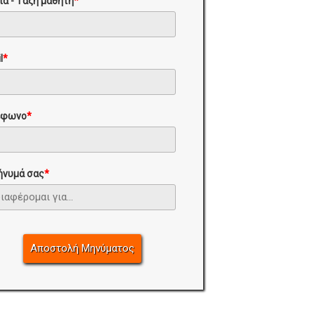
ία - Τάξη μαθητή
*
l
*
έφωνο
*
ήνυμά σας
*