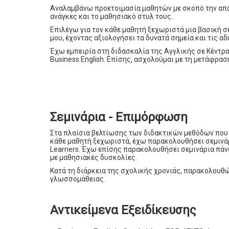
Αναλαμβάνω προετοιμασία μαθητών με σκοπό την από
ανάγκες και το μαθησιακό στυλ τους.
Επιλέγω για τον κάθε μαθητή ξεχωριστά μια βασική σ
μου, έχοντας αξιολογήσει τα δυνατά σημεία και τις αδ
Έχω εμπειρία στη διδασκαλία της Αγγλικής σε Κέντρα
Business English. Επίσης, ασχολούμαι με τη μετάφρα
Σεμινάρια - Επιμόρφωση
Στα πλαίσια βελτίωσης των διδακτικών μεθόδων που 
κάθε μαθητή ξεχωριστά, έχω παρακολουθήσει σεμινά
Learners. Έχω επίσης παρακολουθήσει σεμινάρια πάνω
με μαθησιακές δυσκολίες.
Κατά τη διάρκεια της σχολικής χρονιάς, παρακολουθώ
γλωσσομάθειας.
Αντικείμενα Εξειδίκευσης