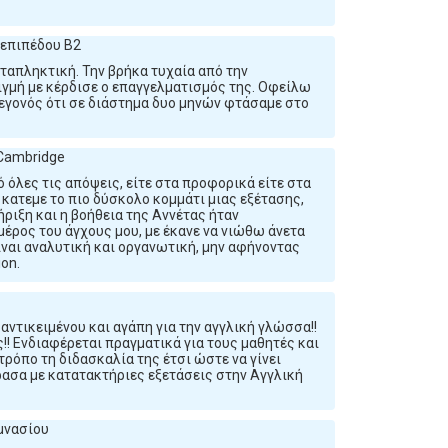
 επιπέδου B2
αταπληκτική. Την βρήκα τυχαία από την
γμή με κέρδισε ο επαγγελματισμός της. Οφείλω
γεγονός ότι σε διάστημα δυο μηνών φτάσαμε στο
 Cambridge
ό όλες τις απόψεις, είτε στα προφορικά είτε στα
ι κατεμε το πιο δύσκολο κομμάτι μιας εξέτασης,
ήριξη και η βοήθεια της Αννέτας ήταν
έρος του άγχους μου, με έκανε να νιώθω άνετα
ναι αναλυτική και οργανωτική, μην αφήνοντας
on.
 αντικειμένου και αγάπη για την αγγλική γλώσσα!!
! Ενδιαφέρεται πραγματικά για τους μαθητές και
τρόπο τη διδασκαλία της έτσι ώστε να γίνει
έρασα με κατατακτήριες εξετάσεις στην Αγγλική
μνασίου