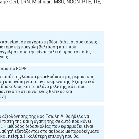
age Cert, LRN, Michigan, MSU, NOCN, PTE, TIE,
και είμαι σε ευχαριστη θέση διότι οι συστάσεις
ιάστημα είχε μεγάλη βελτίωση κάτι που
αγγελματισμο της είναι φιλική προς το παιδί,
νείς.
τοιμασία ECPE
 παιδί τη γλώσσα με μεθοδικότητα, μεράκι και
 και αγάπη για το αντικείμενό της. Εξαιρετικά
δασκαλίας και το πλάνο μελέτης, κάτι που
αντικό το ότι είναι ένας θετικός και
ύνη.
 αξιολόγησης της κας Τσωλη Α. θα ήθελα να
 πιστη της και η αγάπη της σε αυτό που κάνει
ί. Η μέθοδος διδασκαλίας που εφαρμόζει είναι
μαθητή εξετάζονται στο ακέραιο με παραδείγματα
 και πείσμα. Η καλύτερη επιλογή που θα