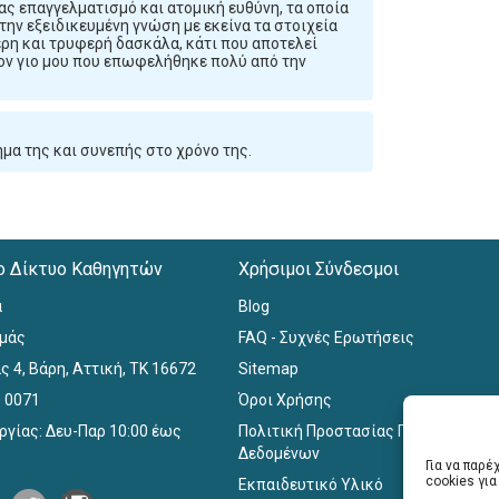
ς επαγγελματισμό και ατομική ευθύνη, τα οποία
 την εξειδικευμένη γνώση με εκείνα τα στοιχεία
ρη και τρυφερή δασκάλα, κάτι που αποτελεί
τον γιο μου που επωφελήθηκε πολύ από την
μα της και συνεπής στο χρόνο της.
ο Δίκτυο Καθηγητών
Χρήσιμοι Σύνδεσμοι
α
Blog
εμάς
FAQ - Συχνές Ερωτήσεις
ς 4, Βάρη, Αττική, ΤΚ 16672
Sitemap
0 0071
Όροι Χρήσης
ργίας: Δευ-Παρ 10:00 έως
Πολιτική Προστασίας Προσωπικών
Δεδομένων
Για να παρ
cookies γι
Εκπαιδευτικό Υλικό