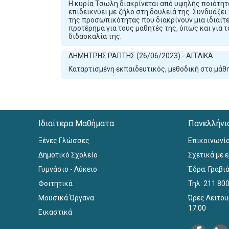
Η κυρία Τσωλη διακρίνεται από υψηλής ποιότητα
επιδεικνύει με ζήλο στη δουλειά της. Συνδυάζει
της προσωπικότητας που διακρίνουν μια ιδιαίτε
προτέρημα για τους μαθητές της, όπως και για 
διδασκαλία της.
ΔΗΜΗΤΡΗΣ ΡΑΠΤΗΣ (26/06/2023) - ΑΓΓΛΙΚΑ
Καταρτισμένη εκπαιδευτικός, μεθοδική στο μάθη
Ιδιαίτερα Μαθήματα
Πανελλήνι
Ξένες Γλώσσες
Επικοινωνί
Δημοτικό Σχολείο
Σχετικά με 
Γυμνάσιο - Λύκειο
Έδρα: Γραβιά
Φοιτητικά
Τηλ: 211 80
Μουσικά Όργανα
Ώρες Λειτου
17:00
Εικαστικά