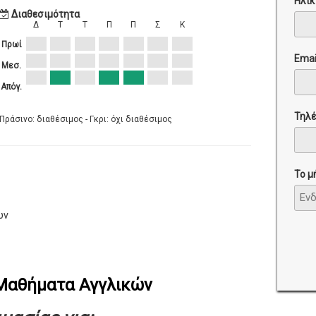
Ηλικ
Διαθεσιμότητα
Δ
Τ
Τ
Π
Π
Σ
Κ
Πρωί
Emai
Μεσ.
Απόγ.
Τηλ
Πράσινο: διαθέσιμος - Γκρι: όχι διαθέσιμος
Το μ
ών
 Μαθήματα Αγγλικών