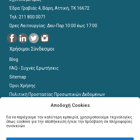
Έδρα: Γραβιάς 4, Βάρη, Αττική, ΤΚ 16672
Τηλ: 211 800 0071
Ώρες Λειτουργίας: Δευ-Παρ 10:00 έως 17:00
Χρήσιμοι Σύνδεσμοι
Blog
FAQ - Συχνές Ερωτήσεις
Sitemap
Όροι Χρήσης
Πολιτική Προστασίας Προσωπικών Δεδομένων
Εκπαιδευτικό Υλικό
Αποδοχή Cookies
Για εκπαιδευτικούς
Για να παρέχουμε την καλύτερη εμπειρία, χρησιμοποιούμε τεχνολογίες
όπως cookies για την αποθήκευση ή/και την πρόσβαση σε πληροφορίες
συσκευών.
Εγγραφή
Σύνδεση Μελών